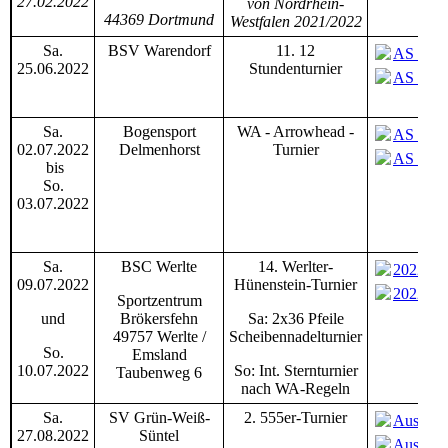
27.02.2022
von Nordrhein-
44369 Dortmund
Westfalen 2021/2022
Sa.
BSV Warendorf
11. 12
AS_12 S
25.06.2022
Stundenturnier
AS_12 S
Sa.
Bogensport
WA - Arrowhead -
AS_WA_
02.07.2022
Delmenhorst
Turnier
AS_WA_
bis
So.
03.07.2022
Sa.
BSC Werlte
14. Werlter-
2022-07
09.07.2022
Hünenstein-Turnier
2022-07
Sportzentrum
und
Brökersfehn
Sa: 2x36 Pfeile
49757 Werlte /
Scheibennadelturnier
So.
Emsland
10.07.2022
So: Int. Sternturnier
Taubenweg 6
nach WA-Regeln
Sa.
SV Grün-Weiß-
2. 555er-Turnier
Ausschre
27.08.2022
Süntel
Ausschre