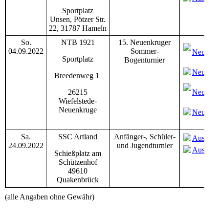
Sportplatz
Unsen,
Pötzer Str.
22,
31787 Hameln
So.
NTB 1921
15. Neuenkruger
04.09.2022
Sommer-
Neuenkr
Sportplatz
Bogenturnier
Neuenkr
Breedenweg 1
26215
Neuenkr
Wiefelstede-
Neuenkruge
Neuenkr
Sa.
SSC Artland
Anfänger-, Schüler-
Ausschr
24.09.2022
und Jugendturnier
Ausschr
Schießplatz am
Schützenhof
49610
Quakenbrück
(alle Angaben ohne Gewähr)