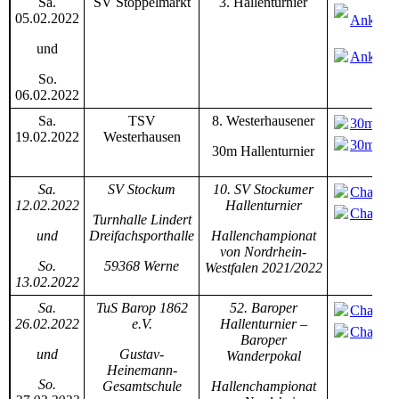
Sa.
SV Stoppelmarkt
3. Hallenturnier
05.02.2022
Ankündi
und
Ankündi
So.
06.02.2022
Sa.
TSV
8. Westerhausener
30m_Hal
19.02.2022
Westerhausen
30m_Hal
30m Hallenturnier
Sa.
SV Stockum
10. SV Stockumer
Champio
12.02.2022
Hallenturnier
Champio
Turnhalle Lindert
und
Dreifachsporthalle
Hallenchampionat
von Nordrhein-
So.
59368 Werne
Westfalen 2021/2022
13.02.2022
Sa.
TuS Barop 1862
52. Baroper
Champio
26.02.2022
e.V.
Hallenturnier –
Champio
Baroper
und
Gustav-
Wanderpokal
Heinemann-
So.
Gesamtschule
Hallenchampionat