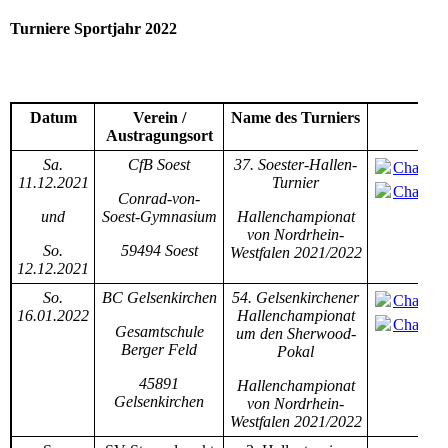
Turniere Sportjahr 2022
Datum
Verein /
Name des Turniers
Austragungsort
Sa.
CfB Soest
37. Soester-Hallen-
Champio
11.12.2021
Turnier
Champio
Conrad-von-
und
Soest-Gymnasium
Hallenchampionat
von Nordrhein-
So.
59494 Soest
Westfalen 2021/2022
12.12.2021
So.
BC Gelsenkirchen
54. Gelsenkirchener
Champio
16.01.2022
Hallenchampionat
Champio
Gesamtschule
um den Sherwood-
Berger Feld
Pokal
45891
Hallenchampionat
Gelsenkirchen
von Nordrhein-
Westfalen 2021/2022