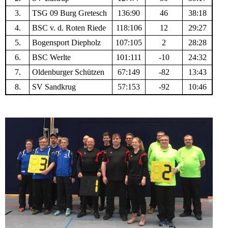
3.
TSG 09 Burg Gretesch
136:90
46
38:18
4.
BSC v. d. Roten Riede
118:106
12
29:27
5.
Bogensport Diepholz
107:105
2
28:28
6.
BSC Werlte
101:111
-10
24:32
7.
Oldenburger Schützen
67:149
-82
13:43
8.
SV Sandkrug
57:153
-92
10:46