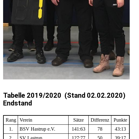
Tabelle 2019/2020 (Stand 02.02.2020)
Endstand
Rang
Verein
Sätze
Differenz
Punkte
1.
BSV Hastrup e.V.
141:63
78
43:13
2.
SV Lastrup
127:77
50
39:17